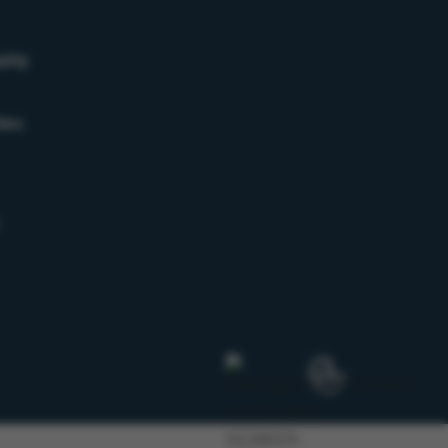
sity
ies