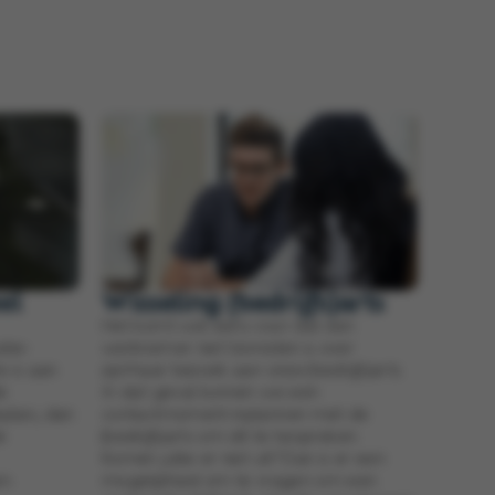
el
Wisseling (bedrijfs)arts
Het komt wel eens voor dat een
tie-
werknemer niet tevreden is over
e is aan
zijn/haar bezoek aan onze (bedrijfs)arts.
e
In dat geval kunnen we een
eplan, dan
contactmoment inplannen met de
e
(bedrijfs)arts om dit te bespreken.
Komen jullie er niet uit? Dan is er een
n.
mogelijkheid om te vragen om een