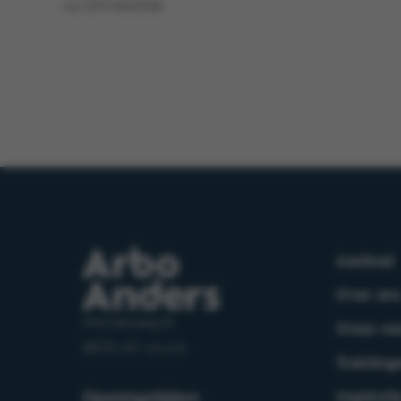
via 0513-640398.
Aanbod
Over on
Morseweg 8
Onze we
8503 AD Joure
Training
Inspirati
Openingstijden: