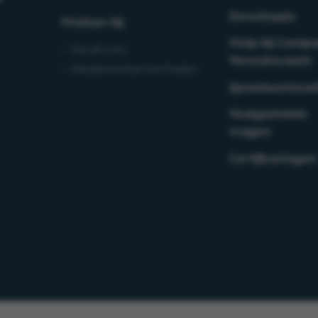
Downloads
Werken bij
Hulp bij Compa
– Vacatures
Verzuimcoach
– Medewerkersverhalen
Spreekuurlocat
Veelgestelde
vragen
Certificeringen