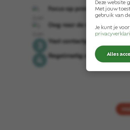
Deze website g
Focus op preventie
Met jouw toes
gebruik van de
Oog voor de mens achter v
Je kunt je voo
privacyverklar
Vast contactpersoon
Alles acc
Regelmatig contact
Mai