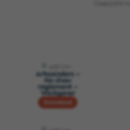
Overzicht m
ArboAnders –
No show
reglement –
Werkgever
Download