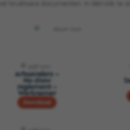
et bruikbare documenten. In één klik te
ArboAnders –
No show
S
reglement –
Werknemer
Download