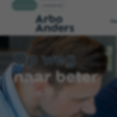
werkgever
werknemer
Di
Op weg
naar beter