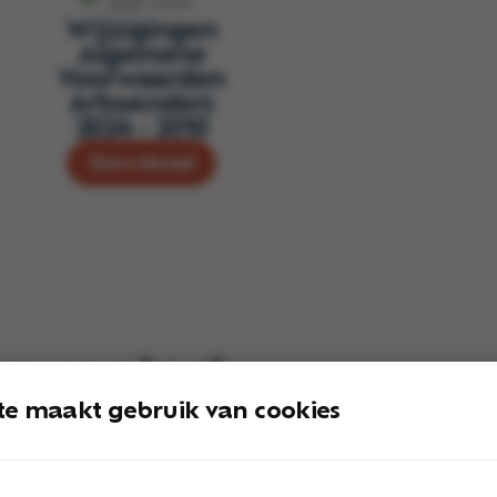
Wijzigingen
Algemene
Voorwaarden
ArboAnders
2024 - 2010
Download
m contact
e nemen
te maakt gebruik van cookies