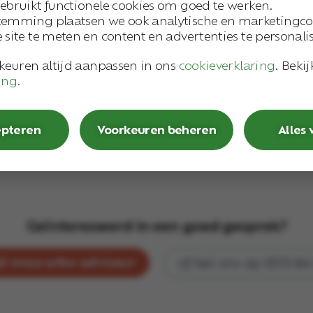
ebruikt functionele cookies om goed te werken.
Contracten van
temming plaatsen we ook analytische en marketingco
 site te meten en content en advertenties te personali
Specialisten met 
erzuim
rkeuren altijd aanpassen in ons
cookieverklaring
. Beki
ing
.
Wij weten wat er 
NIS2 compliant
epteren
Voorkeuren beheren
Alles
Geïnteresseerd in een goed gesprek?
l onze arbo-adviseur
of bel ons op 0513 64