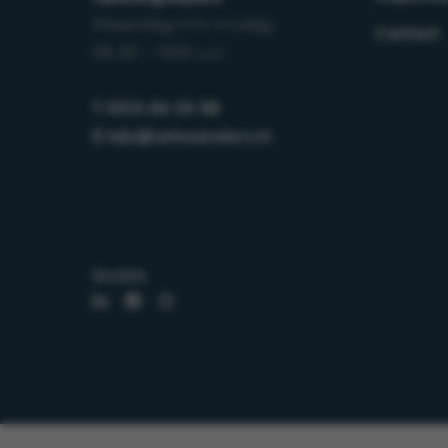
Maandag t/m vrijdag
Contact
08.30 – 17.00 uur
T
0513-64 03 98
E
info@arboanders.nl
Socials