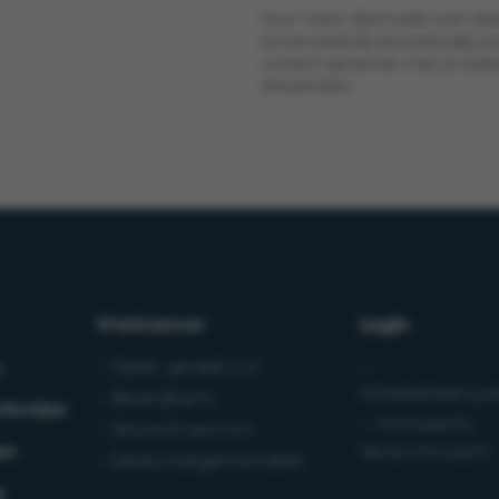
Voor meer informatie over de
bovenstaande procedure(s), ku
contact opnemen met je advise
ArboAnders.
Werknemer
Login
–
s
– Open spreekuur
Arbobeheersys
– Bedrijfsarts
rkwijze
– Compasity
– Second opinion
en
Verzuimcoach
– Deskundigenoordeel
e