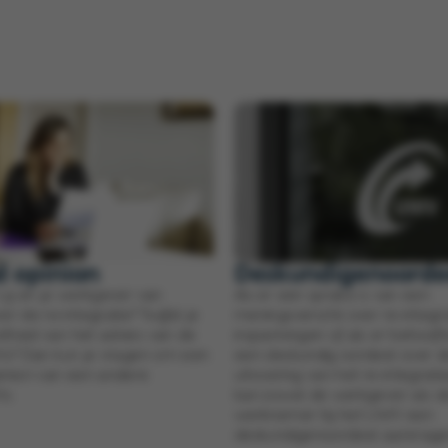
d opinion
Deskundigenoorde
n jij en je werkgever van
Als er een sprake is van een
r de re-integratie? Twijfel je
meningsverschil over re-integra
stheid van het advies van de
inspanningen of als er behoeft
arts? Dan kun je vragen om een
een deskundig oordeel over d
inion van een andere
uitvoering van het re-integrati
ts.
kan zowel de werkgever als d
werknemer bij het UWV een
deskundigenoordeel aanvrage