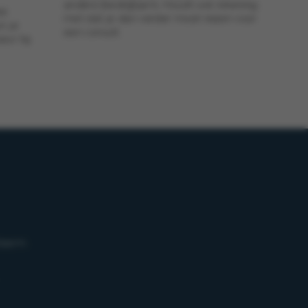
andere (bedrijfs)arts. Houdt wel rekening
ze
met dat je dan verder moet reizen voor
n je
een consult.
ur bij
teem