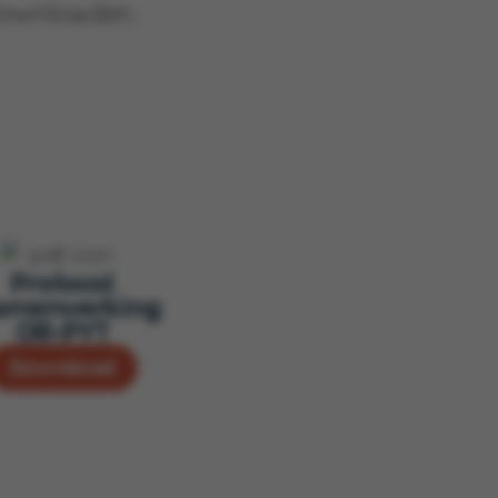
 downloaden.
Protocol
amenwerking
OR-PVT
Download