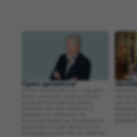
Open spreekuur
Secon
Je bent nog niet ziek, of er is nog geen
Verschille
sprake van verzuim. Maar je wilt wel
mening ove
graag (vertrouwelijk) je probleem
aan de jui
bespreken. Het open spreekuur is
(bedrijfs)
bedoeld voor werknemers die
second op
problemen hebben op het gebied van
(bedrijfs)ar
gezondheid en werk. Hiervoor kun je
rechtstreeks contact met ons opnemen