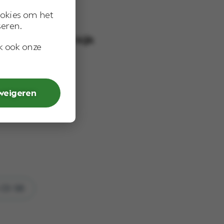
 3 maanden
okies om het
seren.
een holistische kijk
jk ook onze
bij jou leeft
 weigeren
 03 98