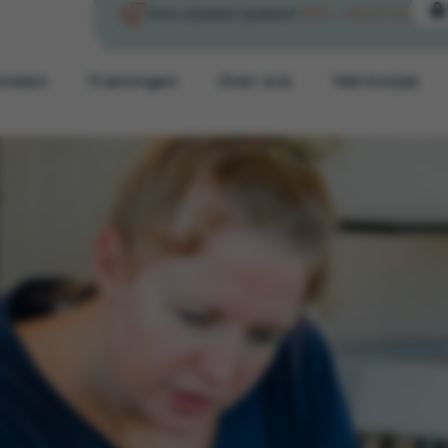
0513 – 64 03 98
Arbo-adviseur spreken?
ensten
Trainingen
Over ons
Werkwijze