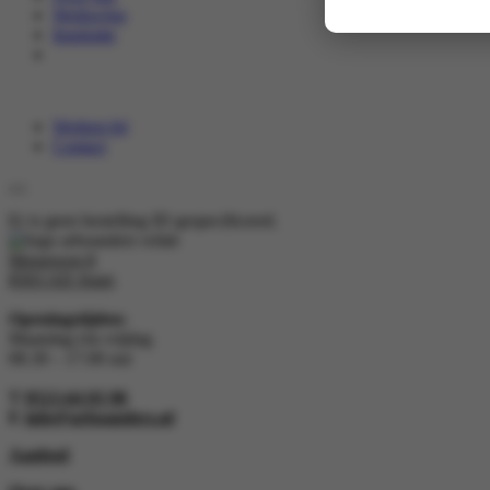
Werkwijze
Inspiratie
Werken bij
Contact
Er is geen bestelling ID gespecificeerd.
Morseweg 8
8503 AD Joure
Openingstijden:
Maandag t/m vrijdag
08.30 – 17.00 uur
T
0513-64 03 98
E
info@arboanders.nl
Aanbod