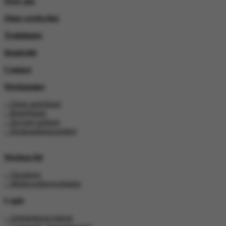
Over ons
Onze werkwijze
Trainingen
Inspiratie
Contact
Werknemer
– Open spreekuur
– Bedrijfsarts
– Second opinion
– Deskundigenoordeel
Werken bij
– Vacatures
– Medewerkersverhalen
Login
– Arbobeheersysteem