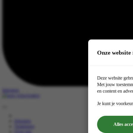
Onze website 
Deze website gebru
Met jouw toestemmi
Inloggen
en content en adver
Je kunt je voorkeur
Diensten
Alles acc
Trainingen
Over ons