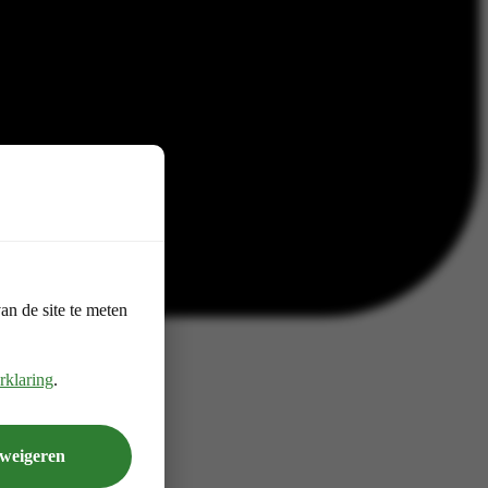
n de site te meten
rklaring
.
 weigeren