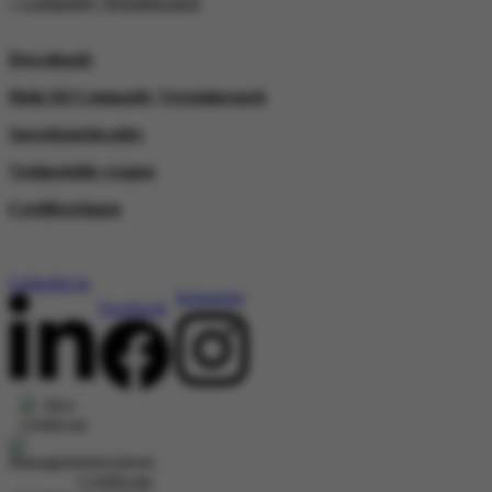
– Compasity Verzuimcoach
Downloads
Hulp bij Compasity Verzuimcoach
Spreekuurlocaties
Veelgestelde vragen
Certificeringen
Socials
Linkedin-in
Instagram
Facebook