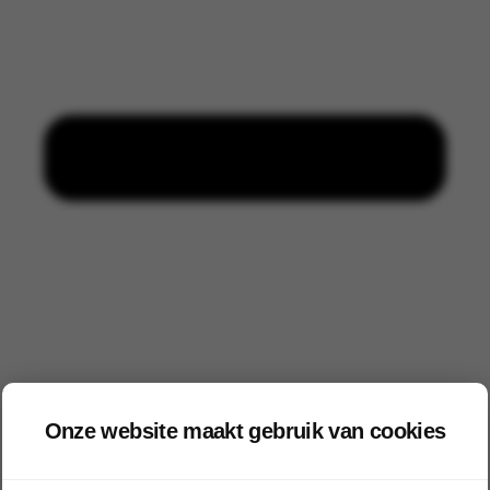
Onze website maakt gebruik van cookies