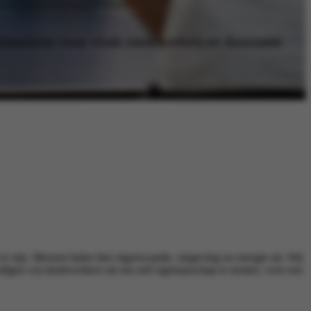
 stimuleren voor vitale medewerkers en duurzame
 te zijn. Mensen halen hier eigenwaarde, zingeving en energie uit. Wij
nodigen wij medewerkers uit om zelf eigenaarschap te nemen, voor een