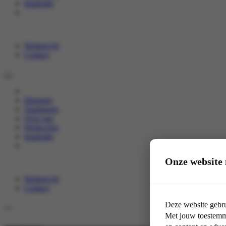
Inspiratie
Werken bij
Contact
Diensten
Trainingen
Over ons
Werkwijze
Inspiratie
Onze website 
Werken bij
Contact
Deze website gebru
Met jouw toestemmi