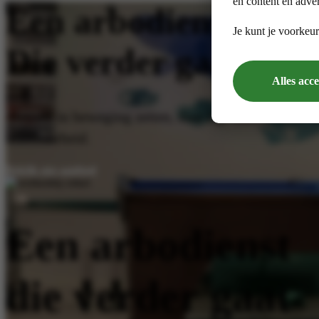
en content en adver
Een arbodienst
Je kunt je voorkeur
Die verder gaat
Alles acc
Mensen in beweging zetten, daar ligt onze kracht. 
inzetbaarheid.
Bekijk ons aanbod
Een arbodienst‍
die verder gaat