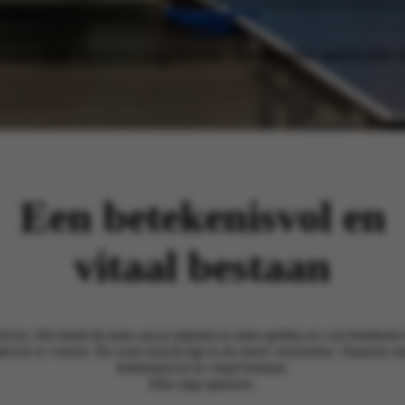
Verder dan verzuim begeleiden. Intrinsieke motivatie
Een betekenisvol en
vitaal bestaan
leven. Het biedt de kans om je talenten te laten gelden en van betekenis
rk)leven te voeren. De ware kracht ligt in de mens verscholen. Daarom 
betekenisvol en vitaal bestaan.
Elke dag opnieuw.