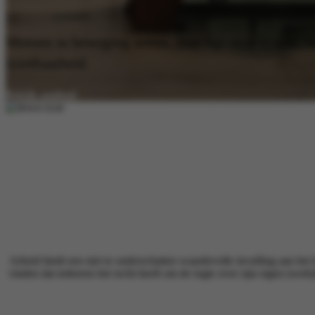
Mensen in beweging zetten, daar ligt onze kracht. 
inzetbaarheid.
Bekijk aanbod
Arbeid biedt een niet te onderschatten waardevolle invulling aan het 
vinden dat iedereen het recht heeft om de regie over zijn eigen (we