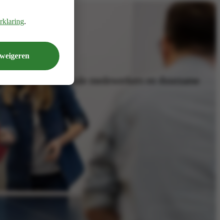
rklaring
.
 weigeren
 stimuleren voor vitale medewerkers en duurzame