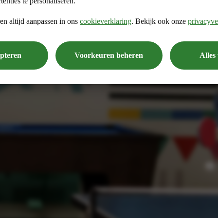
tenties te personaliseren.
en altijd aanpassen in ons
cookieverklaring
. Bekijk ook onze
privacyve
epteren
Voorkeuren beheren
Alles
Verder dan verzuim begeleiden. Intrinsieke motivatie