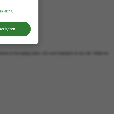
rklaring
.
 weigeren
nsen in beweging zetten. Als ware koplopers in ons vak. Altijd een