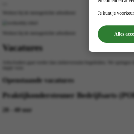
en content en adver
Werken bij
de mensgerichte arbodienst
Je kunt je voorkeur
Werken bij
de mensgerichte arbodienst
Alles acc
Vacatures
ArboAnders gaat verder dan ziekteverzuim begeleiden. We springen li
stapje voor.
Openstaande vacatures
Praktijkondersteuner Bedrijfsarts (PO
28 - 40 uur