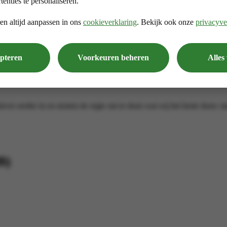
tenties te personaliseren.
en altijd aanpassen in ons
cookieverklaring
. Bekijk ook onze
privacyve
epteren
Voorkeuren beheren
Alles
ever eerder in en nemen de regie om te doen wat wij het beste doen: me
B)