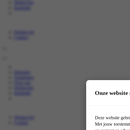
Werkwijze
Inspiratie
Werken bij
Contact
Diensten
Trainingen
Over ons
Werkwijze
Onze website 
Inspiratie
Werken bij
Deze website gebru
Contact
Met jouw toestemmi