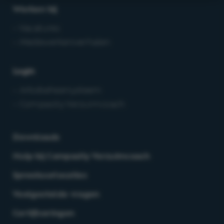
Werken bij
– Vacatures
– Medewerkersverhalen
Login
– Arbobeheersysteem
– Compasity Verzuimcoach
Downloads
Hulp bij Compasity Verzuimcoach
Spreekuurlocaties
Veelgestelde vragen
Certificeringen