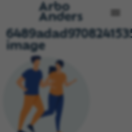
6489adad9708241535
image