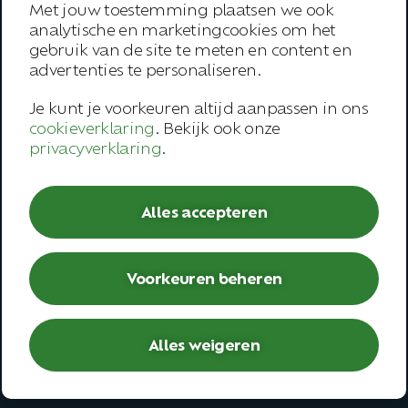
Met jouw toestemming plaatsen we ook
Aanbod
analytische en marketingcookies om het
gebruik van de site te meten en content en
Over ons
advertenties te personaliseren.
Onze werkwijze
Je kunt je voorkeuren altijd aanpassen in ons
cookieverklaring
. Bekijk ook onze
Trainingen
privacyverklaring
.
Inspiratie
Contact
Alles accepteren
Werknemer
Voorkeuren beheren
– Open spreekuur
– Bedrijfsarts
– Second opinion
Alles weigeren
– Deskundigenoordeel