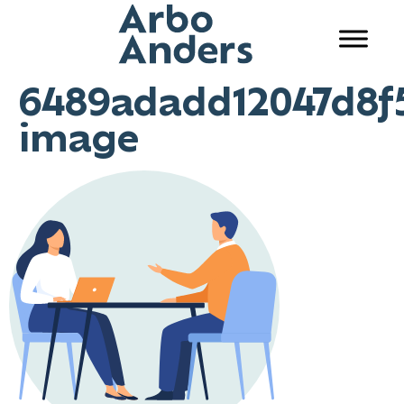
6489adadd12047d8f
image