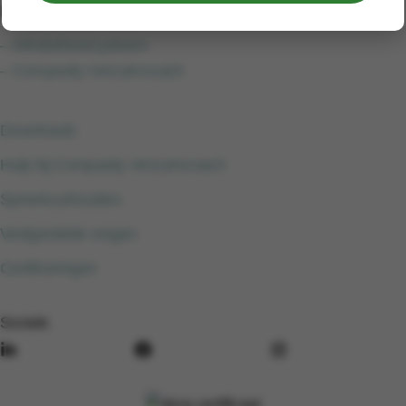
Login
– Arbobeheersysteem
– Compasity Verzuimcoach
Downloads
Hulp bij Compasity Verzuimcoach
Spreekuurlocaties
Veelgestelde vragen
Certificeringen
Socials