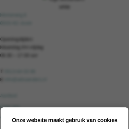
Morseweg 8
8503 AD Joure
Openingstijden:
Maandag t/m vrijdag
08.30 – 17.00 uur
T
0513-64 03 98
E
info@arboanders.nl
Aanbod
Over ons
Onze werkwijze
Onze website maakt gebruik van cookies
Trainingen