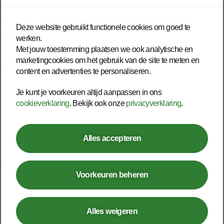
Inspiratie
Deze website gebruikt functionele cookies om goed te
Contact
werken.
Met jouw toestemming plaatsen we ook analytische en
marketingcookies om het gebruik van de site te meten en
Werknemer
content en advertenties te personaliseren.
– Open spreekuur
Je kunt je voorkeuren altijd aanpassen in ons
– Bedrijfsarts
cookieverklaring
. Bekijk ook onze
privacyverklaring
.
– Second opinion
– Deskundigenoordeel
Alles accepteren
Werken bij
Voorkeuren beheren
– Vacatures
– Medewerkersverhalen
Alles weigeren