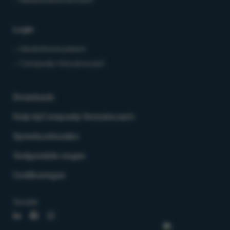
Login
– Arbobeheersysteem
– Compasity Verzuimcoach
Downloads
Hulp bij Compasity Verzuimcoach
Spreekuurlocaties
Veelgestelde vragen
Certificeringen
Socials