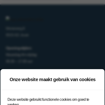
Morseweg 8
8503 AD Joure
Openingstijden:
Maandag t/m vrijdag
08.30 – 17.00 uur
T
0513-64 03 98
Onze website maakt gebruik van cookies
E
info@arboanders.nl
Aanbod
Deze website gebruikt functionele cookies om goed te
Over ons
werken.