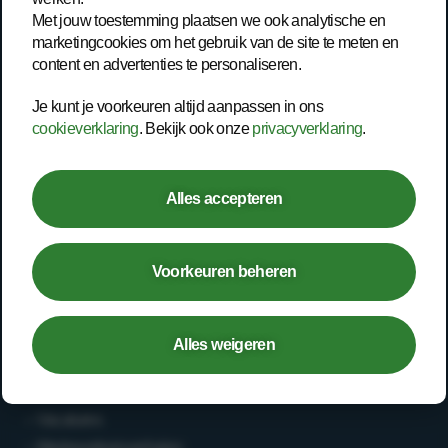
Met jouw toestemming plaatsen we ook analytische en
Onze werkwijze
marketingcookies om het gebruik van de site te meten en
Trainingen
content en advertenties te personaliseren.
Inspiratie
Je kunt je voorkeuren altijd aanpassen in ons
cookieverklaring
. Bekijk ook onze
privacyverklaring
.
Contact
Werknemer
Alles accepteren
– Open spreekuur
– Bedrijfsarts
Voorkeuren beheren
– Second opinion
– Deskundigenoordeel
Alles weigeren
Werken bij
– Vacatures
– Medewerkersverhalen