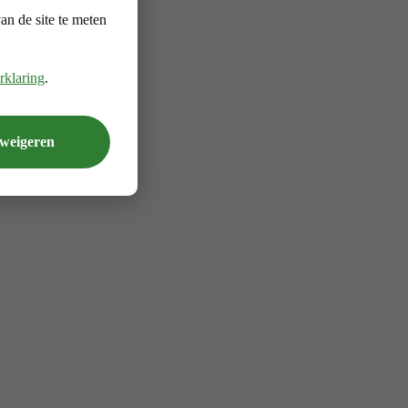
n de site te meten
rklaring
.
 weigeren