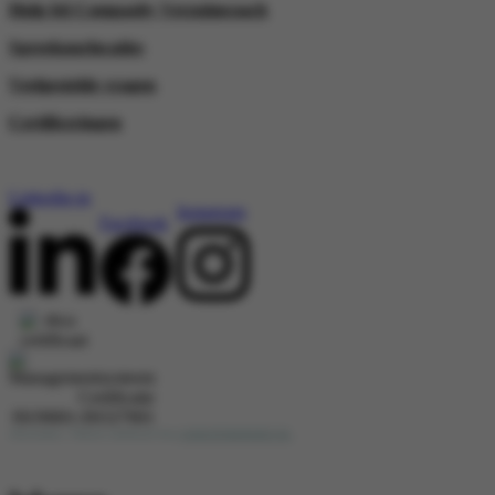
Hulp bij Compasity Verzuimcoach
Spreekuurlocaties
Veelgestelde vragen
Certificeringen
Socials
Linkedin-in
Instagram
Facebook
ArboAnders | Website onderhoud door
WEBSITEBEREIKT.NL