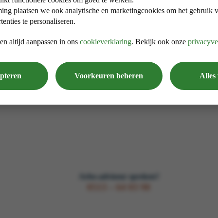
ng plaatsen we ook analytische en marketingcookies om het gebruik va
tenties te personaliseren.
Arbo-adviseur spreken?
en altijd aanpassen in ons
cookieverklaring
. Bekijk ook onze
privacyve
0513 – 64 03 98
epteren
Voorkeuren beheren
Alles
Arbo-adviseur spreken?
0513 – 64 03 98