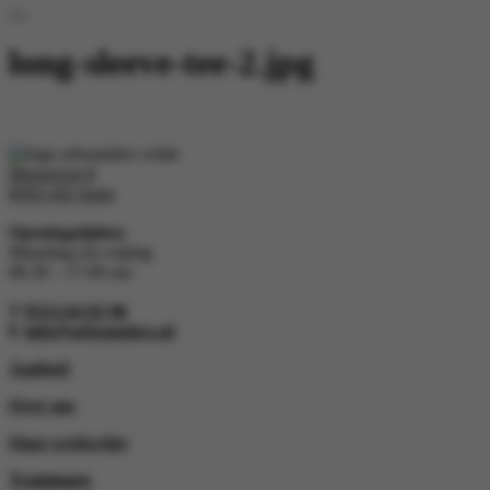
long-sleeve-tee-2.jpg
Morseweg 8
8503 AD Joure
Openingstijden:
Maandag t/m vrijdag
08.30 – 17.00 uur
T
0513-64 03 98
E
info@arboanders.nl
Aanbod
Over ons
Onze werkwijze
Trainingen