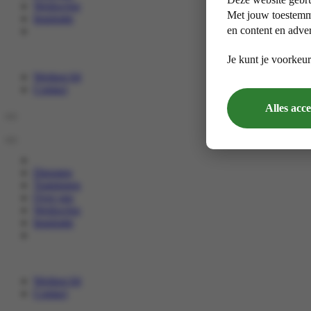
Werkwijze
Met jouw toestemmi
Inspiratie
en content en adver
Je kunt je voorkeur
Werken bij
Contact
Alles acc
Diensten
Trainingen
Over ons
Werkwijze
Inspiratie
Werken bij
Contact