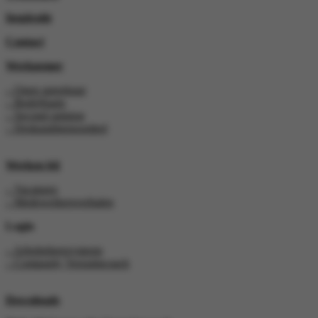
Inspiratie
Contact
Werknemer
– Open spreekuur
– Bedrijfsarts
– Second opinion
– Deskundigenoordeel
Werken bij
– Vacatures
– Medewerkersverhalen
Login
– Arbobeheersysteem
– Compasity Verzuimcoach
Downloads