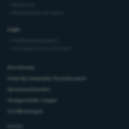
– Vacatures
– Medewerkersverhalen
Login
– Arbobeheersysteem
– Compasity Verzuimcoach
Downloads
Hulp bij Compasity Verzuimcoach
Spreekuurlocaties
Veelgestelde vragen
Certificeringen
Socials