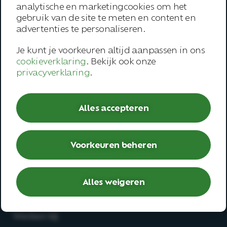
analytische en marketingcookies om het
Over ons
gebruik van de site te meten en content en
advertenties te personaliseren.
Onze werkwijze
Je kunt je voorkeuren altijd aanpassen in ons
Trainingen
cookieverklaring
. Bekijk ook onze
Inspiratie
privacyverklaring
.
Contact
Alles accepteren
Werknemer
– Open spreekuur
Voorkeuren beheren
– Bedrijfsarts
– Second opinion
Alles weigeren
– Deskundigenoordeel
Werken bij