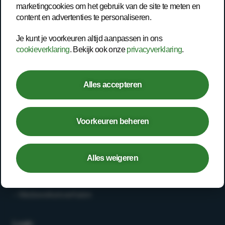
marketingcookies om het gebruik van de site te meten en
content en advertenties te personaliseren.
Inspiratie
Contact
Je kunt je voorkeuren altijd aanpassen in ons
cookieverklaring
. Bekijk ook onze
privacyverklaring
.
Werknemer
Alles accepteren
– Open spreekuur
– Bedrijfsarts
– Second opinion
Voorkeuren beheren
– Deskundigenoordeel
Alles weigeren
Werken bij
– Vacatures
– Medewerkersverhalen
Login