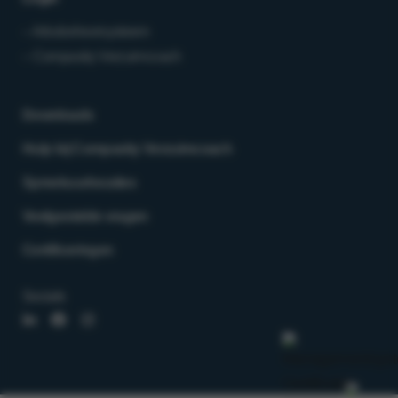
– Arbobeheersysteem
– Compasity Verzuimcoach
Downloads
Hulp bij Compasity Verzuimcoach
Spreekuurlocaties
Veelgestelde vragen
Certificeringen
Socials