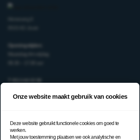
Morseweg 8
8503 AD Joure
Openingstijden:
Maandag t/m vrijdag
08.30 – 17.00 uur
T
0513-64 03 98
E
info@arboanders.nl
Onze website maakt gebruik van cookies
Aanbod
Over ons
Deze website gebruikt functionele cookies om goed te
Onze werkwijze
werken.
Met jouw toestemming plaatsen we ook analytische en
Trainingen