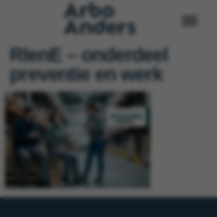
RIenE – onderdeel
preventie en werk