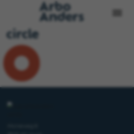
circle
Morseweg 8