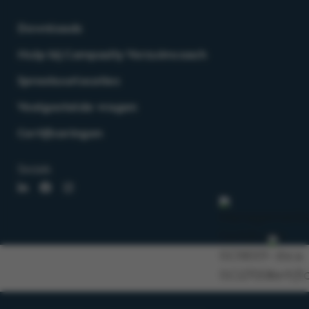
Downloads
Hulp bij Compasity Verzuimcoach
Spreekuurlocaties
Veelgestelde vragen
Certificeringen
Socials