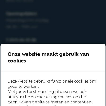
8503 AD Joure
Openingstijden:
Maandag t/m vrijdag
08.30 – 17.00 uur
T
0513-64 03 98
E
info@arboanders.nl
Onze website maakt gebruik van
Aanbod
cookies
Over ons
Onze werkwijze
Deze website gebruikt functionele cookies om
Trainingen
goed te werken.
Met jouw toestemming plaatsen we ook
Inspiratie
analytische en marketingcookies om het
gebruik van de site te meten en content en
Contact