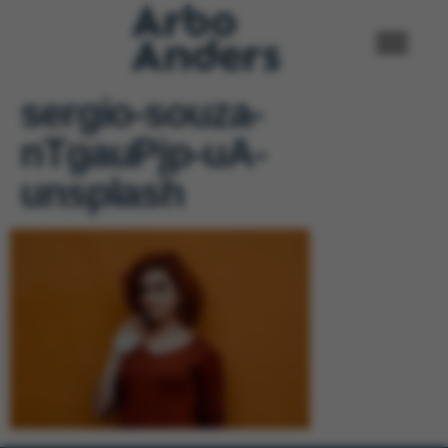
sergio-souza-
nTgauPjp-uA-
unsplash