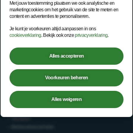
Onze werkwijze
Met jouw toestemming plaatsen we ook analytische en
marketingcookies om het gebruik van de site te meten en
Trainingen
content en advertenties te personaliseren.
Inspiratie
Je kunt je voorkeuren altijd aanpassen in ons
Contact
cookieverklaring
. Bekijk ook onze
privacyverklaring
.
Werknemer
Alles accepteren
– Open spreekuur
– Bedrijfsarts
Voorkeuren beheren
– Second opinion
– Deskundigenoordeel
Alles weigeren
Werken bij
– Vacatures
– Medewerkersverhalen