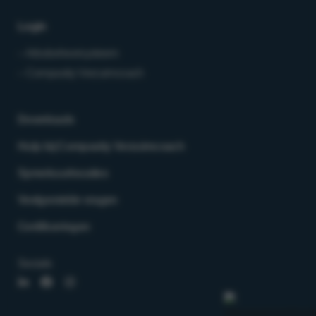
Login
– Arbobeheersysteem
– Compasity Verzuimcoach
Downloads
Hulp bij Compasity Verzuimcoach
Spreekuurlocaties
Veelgestelde vragen
Certificeringen
Socials