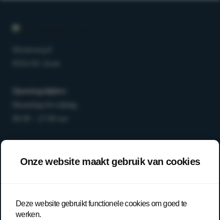
Morseweg 8
8503 AD Joure
Openingstijden:
Maandag t/m vrijdag
08.30 – 17.00 uur
T
0513-64 03 98
E
info@arboanders.nl
Onze website maakt gebruik van cookies
Aanbod
Over ons
Deze website gebruikt functionele cookies om goed te
werken.