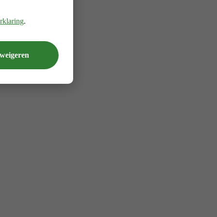
rklaring
.
 weigeren