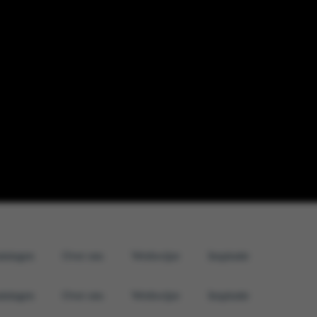
iningen
Over ons
Werkwijze
Inspiratie
iningen
Over ons
Werkwijze
Inspiratie