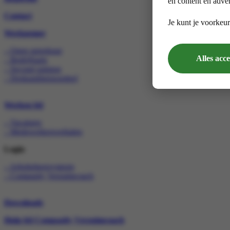
en content en adver
Contact
Je kunt je voorkeur
Werknemer
– Open spreekuur
Alles acc
– Bedrijfsarts
– Second opinion
– Deskundigenoordeel
Werken bij
– Vacatures
– Medewerkersverhalen
Login
– Arbobeheersysteem
– Compasity Verzuimcoach
Downloads
Hulp bij Compasity Verzuimcoach