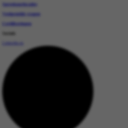
Spreekuurlocaties
Veelgestelde vragen
Certificeringen
Socials
Linkedin-in