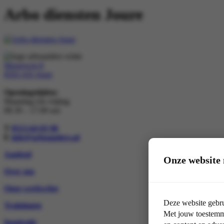
Arbo diensten Joure
Morseweg 8
8503 AD Joure
Openingstijden:
Maandag t/m vrijdag
08.30 – 17.00 uur
T
0513-64 03 98
E
info@arboanders.nl
Aanbod
Onze website 
Over ons
Onze werkwijze
Deze website gebru
Trainingen
Met jouw toestemmi
Inspiratie