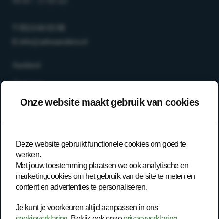
08.30 – 17.00 uur
T
0513-64 03 98
E
info@arboanders.nl
Aanbod
Over ons
Onze website maakt gebruik van cookies
Onze werkwijze
Trainingen
Inspiratie
Deze website gebruikt functionele cookies om goed te
werken.
Contact
Met jouw toestemming plaatsen we ook analytische en
marketingcookies om het gebruik van de site te meten en
Werknemer
content en advertenties te personaliseren.
– Open spreekuur
Je kunt je voorkeuren altijd aanpassen in ons
cookieverklaring
. Bekijk ook onze
privacyverklaring
.
– Bedrijfsarts