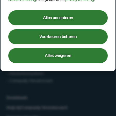
– Second opinion
– Deskundigenoordeel
Alles accepteren
Werken bij
Voorkeuren beheren
– Vacatures
– Medewerkersverhalen
Alles weigeren
Login
– Arbobeheersysteem
– Compasity Verzuimcoach
Downloads
Hulp bij Compasity Verzuimcoach