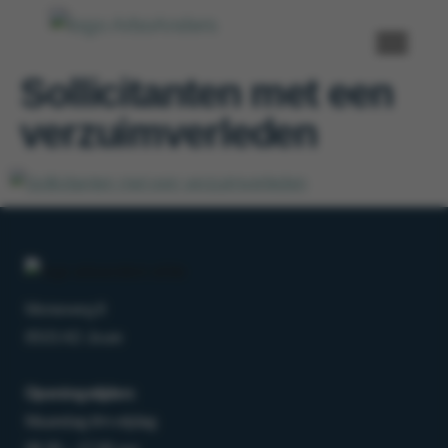
Sollicitanten met een
verzuimverleden
Morseweg 8
8503 AD Joure
Openingstijden:
Maandag t/m vrijdag