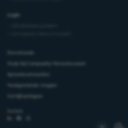
Login
– Arbobeheersysteem
– Compasity Verzuimcoach
Downloads
Hulp bij Compasity Verzuimcoach
Spreekuurlocaties
Veelgestelde vragen
Certificeringen
Socials