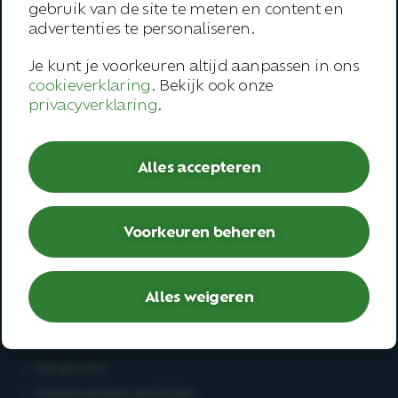
gebruik van de site te meten en content en
Onze werkwijze
advertenties te personaliseren.
Trainingen
Je kunt je voorkeuren altijd aanpassen in ons
Inspiratie
cookieverklaring
. Bekijk ook onze
privacyverklaring
.
Contact
Alles accepteren
Werknemer
– Open spreekuur
– Bedrijfsarts
Voorkeuren beheren
– Second opinion
– Deskundigenoordeel
Alles weigeren
Werken bij
– Vacatures
– Medewerkersverhalen