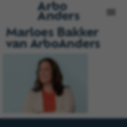
Marloes Bakker
van ArboAnders