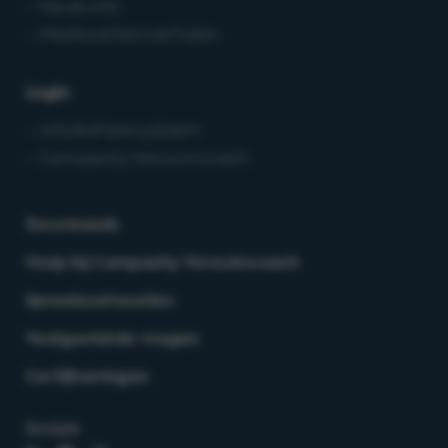
– Vacatures
– Medewerkersverhalen
Login
– Arbobeheersysteem
– Compasity Verzuimcoach
Downloads
Hulp bij Compasity Verzuimcoach
Spreekuurlocaties
Veelgestelde vragen
Certificeringen
Socials