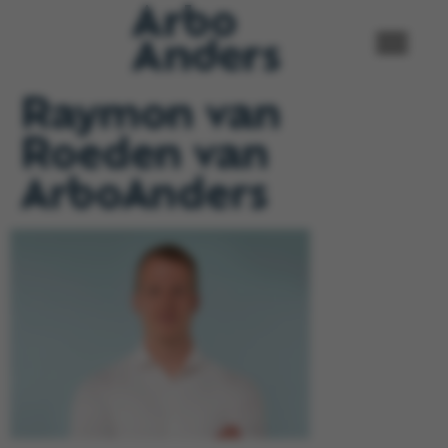
Raymon van
Roeden van
ArboAnders