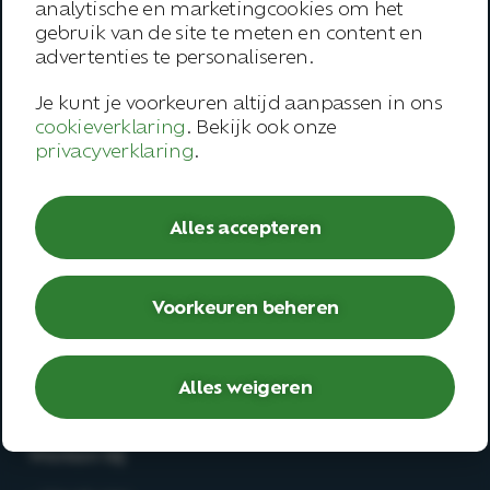
analytische en marketingcookies om het
Over ons
gebruik van de site te meten en content en
advertenties te personaliseren.
Onze werkwijze
Je kunt je voorkeuren altijd aanpassen in ons
Trainingen
cookieverklaring
. Bekijk ook onze
Inspiratie
privacyverklaring
.
Contact
Alles accepteren
Werknemer
– Open spreekuur
Voorkeuren beheren
– Bedrijfsarts
– Second opinion
– Deskundigenoordeel
Alles weigeren
Werken bij