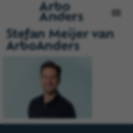
Stefan Meijer van
ArboAnders