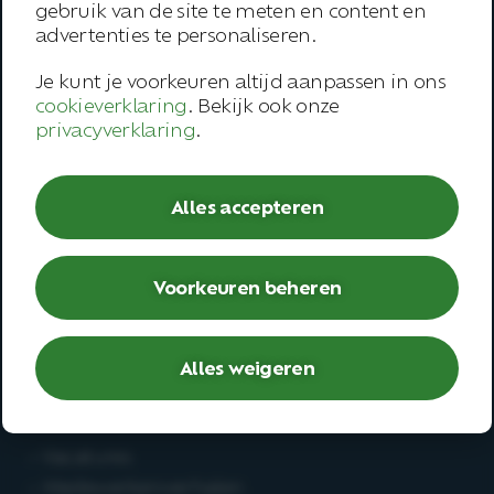
gebruik van de site te meten en content en
Onze werkwijze
advertenties te personaliseren.
Trainingen
Je kunt je voorkeuren altijd aanpassen in ons
Inspiratie
cookieverklaring
. Bekijk ook onze
privacyverklaring
.
Contact
Alles accepteren
Werknemer
– Open spreekuur
– Bedrijfsarts
Voorkeuren beheren
– Second opinion
– Deskundigenoordeel
Alles weigeren
Werken bij
– Vacatures
– Medewerkersverhalen