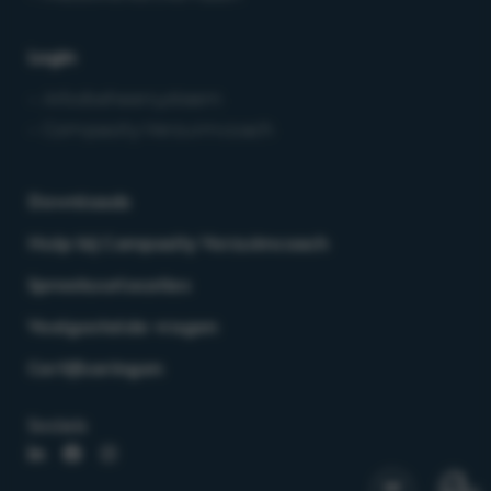
Login
– Arbobeheersysteem
– Compasity Verzuimcoach
Downloads
Hulp bij Compasity Verzuimcoach
Spreekuurlocaties
Veelgestelde vragen
Certificeringen
Socials