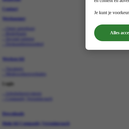
en content en adver
Contact
Je kunt je voorkeur
Werknemer
– Open spreekuur
Alles acc
– Bedrijfsarts
– Second opinion
– Deskundigenoordeel
Werken bij
– Vacatures
– Medewerkersverhalen
Login
– Arbobeheersysteem
– Compasity Verzuimcoach
Downloads
Hulp bij Compasity Verzuimcoach