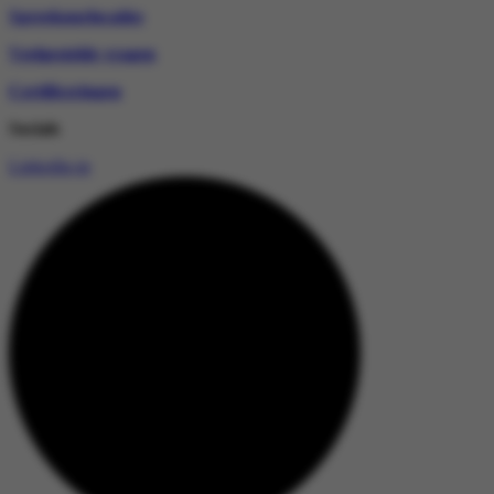
Spreekuurlocaties
Veelgestelde vragen
Certificeringen
Socials
Linkedin-in