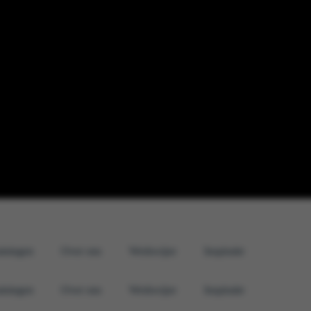
iningen
Over ons
Werkwijze
Inspiratie
iningen
Over ons
Werkwijze
Inspiratie