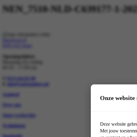
NEN_7510-NLD-C639177-1-20250
Morseweg 8
8503 AD Joure
Openingstijden:
Maandag t/m vrijdag
08.30 – 17.00 uur
T
0513-64 03 98
E
info@arboanders.nl
Aanbod
Onze website 
Over ons
Onze werkwijze
Deze website gebru
Trainingen
Met jouw toestemmi
Inspiratie