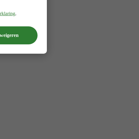
rklaring
.
 weigeren