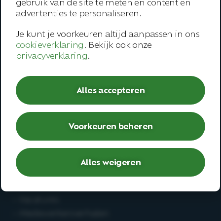
gebruik van de site te meten en content en
Onze werkwijze
advertenties te personaliseren.
Trainingen
Je kunt je voorkeuren altijd aanpassen in ons
Inspiratie
cookieverklaring
. Bekijk ook onze
privacyverklaring
.
Contact
Werknemer
Alles accepteren
– Open spreekuur
– Bedrijfsarts
Voorkeuren beheren
– Second opinion
– Deskundigenoordeel
Alles weigeren
Werken bij
– Vacatures
– Medewerkersverhalen