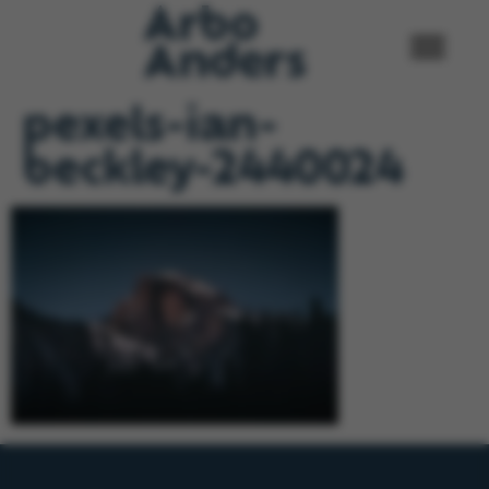
pexels-ian-
beckley-2440024