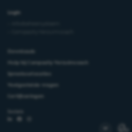
Login
– Arbobeheersysteem
– Compasity Verzuimcoach
Downloads
Hulp bij Compasity Verzuimcoach
Spreekuurlocaties
Veelgestelde vragen
Certificeringen
Socials