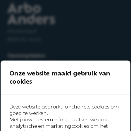
Morseweg 8
8503 AD Joure
Openingstijden:
Maandag t/m vrijdag
08.30 – 17.00 uur
Onze website maakt gebruik van
cookies
T
0513-64 03 98
E
info@arboanders.nl
Deze website gebruikt functionele cookies om
Aanbod
goed te werken.
Met jouw toestemming plaatsen we ook
Over ons
analytische en marketingcookies om het