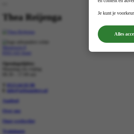
en content en adver
Je kunt je voorkeur
Thea Reijenga
Alles acc
Morseweg 8
8503 AD Joure
Openingstijden:
Maandag t/m vrijdag
08.30 – 17.00 uur
T
0513-64 03 98
E
info@arboanders.nl
Aanbod
Over ons
Onze werkwijze
Trainingen