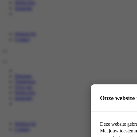
Werkwijze
Inspiratie
Werken bij
Contact
Diensten
Trainingen
Over ons
Werkwijze
Onze website 
Inspiratie
Werken bij
Deze website gebru
Contact
Met jouw toestemmi