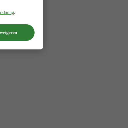
rklaring
.
 weigeren