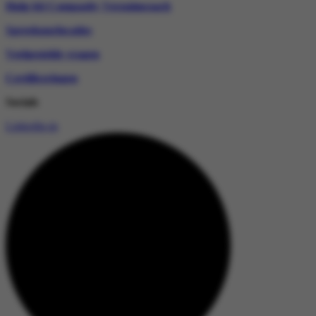
Hulp bij Compasity Verzuimcoach
Spreekuurlocaties
Veelgestelde vragen
Certificeringen
Socials
Linkedin-in