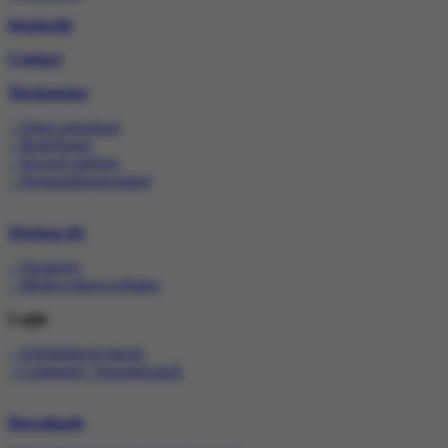
Inspiratie
Contact
Werknemer
– Open spreekuur
– Bedrijfsarts
– Second opinion
– Deskundigenoordeel
Werken bij
– Vacatures
– Medewerkersverhalen
Login
– Arbobeheersysteem
– Compasity Verzuimcoach
Downloads