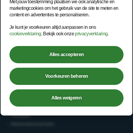
Met jouw toestemming plaatsen we ook analytische en
marketingcookies om het gebruik van de site te meten en
Trainingen
content en advertenties te personaliseren.
Inspiratie
Je kunt je voorkeuren altijd aanpassen in ons
Contact
cookieverklaring
. Bekijk ook onze
privacyverklaring
.
Werknemer
Alles accepteren
– Open spreekuur
– Bedrijfsarts
Voorkeuren beheren
– Second opinion
– Deskundigenoordeel
Alles weigeren
Werken bij
– Vacatures
– Medewerkersverhalen