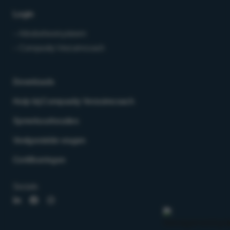
Login
– Arbobeheersysteem
– Compasity Verzuimcoach
Downloads
Hulp bij Compasity Verzuimcoach
Spreekuurlocaties
Veelgestelde vragen
Certificeringen
Socials