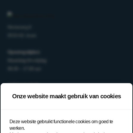
Morseweg 8
8503 AD Joure
Openingstijden:
Maandag t/m vrijdag
08.30 – 17.00 uur
T
0513-64 03 98
E
info@arboanders.nl
Onze website maakt gebruik van cookies
Aanbod
Over ons
Deze website gebruikt functionele cookies om goed te
werken.
Onze werkwijze