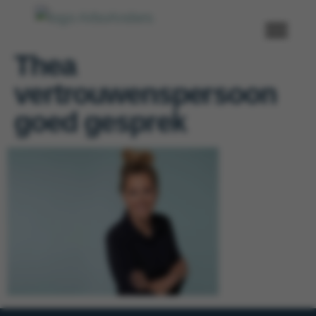
Thea
vertrouwenspersoon
goed gesprek