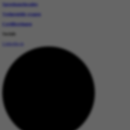
Spreekuurlocaties
Veelgestelde vragen
Certificeringen
Socials
Linkedin-in