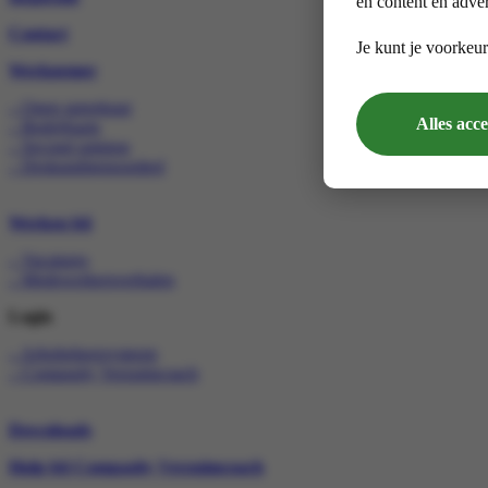
en content en adver
Contact
Je kunt je voorkeur
Werknemer
– Open spreekuur
Alles acc
– Bedrijfsarts
– Second opinion
– Deskundigenoordeel
Werken bij
– Vacatures
– Medewerkersverhalen
Login
– Arbobeheersysteem
– Compasity Verzuimcoach
Downloads
Hulp bij Compasity Verzuimcoach