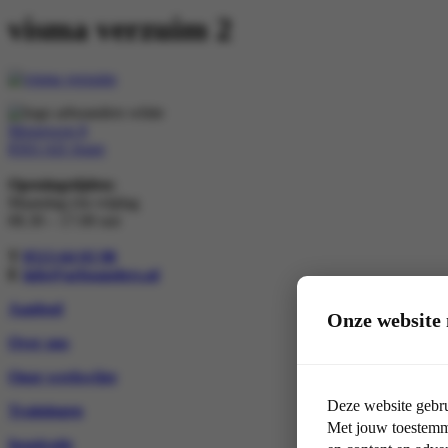
visma verzuim 2
Morseweg 8
8503 AD Joure
Openingstijden:
Maandag t/m vrijdag
08.30 – 17.00 uur
T
0513-64 03 98
E
info@arboanders.nl
Aanbod
Onze website 
Over ons
Onze werkwijze
Deze website gebru
Trainingen
Met jouw toestemmi
Inspiratie