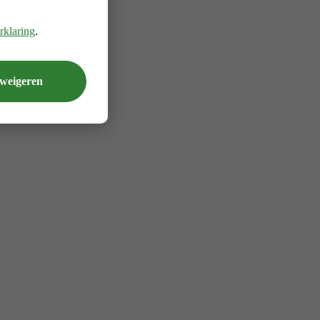
rklaring
.
 weigeren