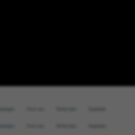
iningen
Over ons
Werkwijze
Inspiratie
iningen
Over ons
Werkwijze
Inspiratie