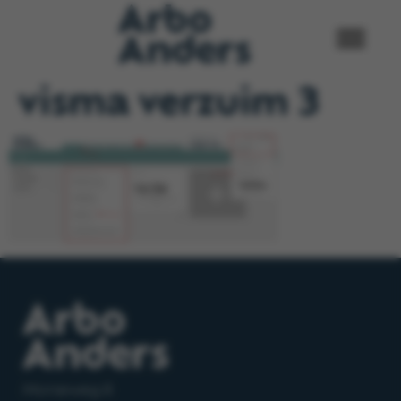
visma verzuim 3
Morseweg 8