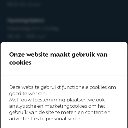
8503 AD Joure
Openingstijden:
Maandag t/m vrijdag
08.30 – 17.00 uur
T
0513-64 03 98
Onze website maakt gebruik van
E
info@arboanders.nl
cookies
Aanbod
Over ons
Deze website gebruikt functionele cookies om
goed te werken.
Onze werkwijze
Met jouw toestemming plaatsen we ook
analytische en marketingcookies om het
Trainingen
gebruik van de site te meten en content en
Inspiratie
advertenties te personaliseren.