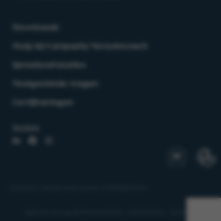
Downloads
Hulp bij Compasity Verzuimcoach
Spreekuurlocaties
Veelgestelde vragen
Certificeringen
Socials
ArboAnders | Website onderhoud door
WEBSITEBEREIKT.NL
Algemene voorwaarden
Privacyverklaring
Cookieverklaring
Klachtenregeling