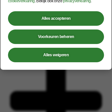
cookieverklaring
. Bekijk ook onze
privacyverklaring
.
Alles accepteren
Voorkeuren beheren
Alles weigeren