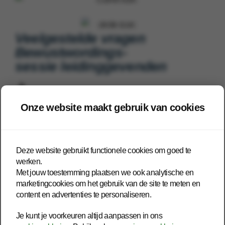
Veelgestelde vragen
Bewustwordings-
sessie leidinggevenden
Voor wie is de bewustwordingssessie bedoeld?
Onze website maakt gebruik van cookies
Deze website gebruikt functionele cookies om goed te
werken.
Met jouw toestemming plaatsen we ook analytische en
marketingcookies om het gebruik van de site te meten en
content en advertenties te personaliseren.
Je kunt je voorkeuren altijd aanpassen in ons