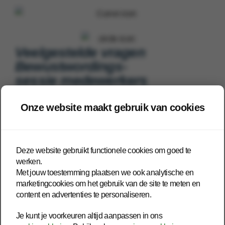
Veelgestelde vragen
Bewustwordings-
sessie medewerkers
Onze website maakt gebruik van cookies
Voor wie is de bewustwordingssessie bedoeld?
Deze website gebruikt functionele cookies om goed te
werken.
Met jouw toestemming plaatsen we ook analytische en
marketingcookies om het gebruik van de site te meten en
content en advertenties te personaliseren.
Je kunt je voorkeuren altijd aanpassen in ons