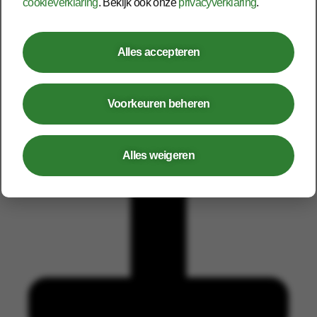
cookieverklaring
. Bekijk ook onze
privacyverklaring
.
Alles accepteren
Voorkeuren beheren
Alles weigeren