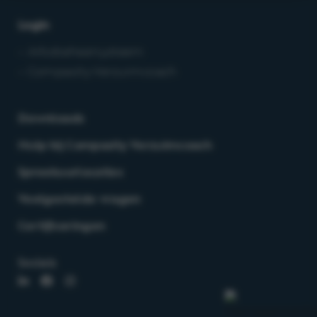
Login
– Arbobeheersysteem
– Compasity Verzuimcoach
Downloads
Hulp bij Compasity Verzuimcoach
Spreekuurlocaties
Veelgestelde vragen
Certificeringen
Socials