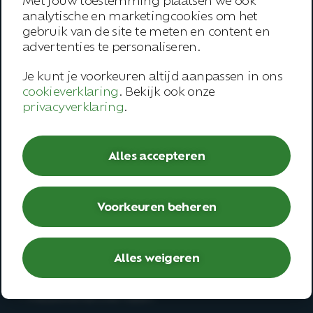
Met jouw toestemming plaatsen we ook
analytische en marketingcookies om het
Trainingen
gebruik van de site te meten en content en
advertenties te personaliseren.
Inspiratie
Je kunt je voorkeuren altijd aanpassen in ons
Contact
cookieverklaring
. Bekijk ook onze
privacyverklaring
.
Werknemer
– Open spreekuur
Alles accepteren
– Bedrijfsarts
– Second opinion
– Deskundigenoordeel
Voorkeuren beheren
Werken bij
Alles weigeren
– Vacatures
– Medewerkersverhalen