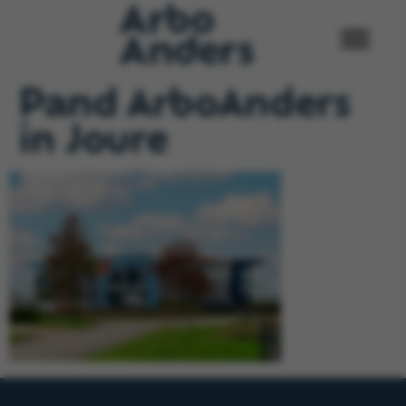
Pand ArboAnders
in Joure