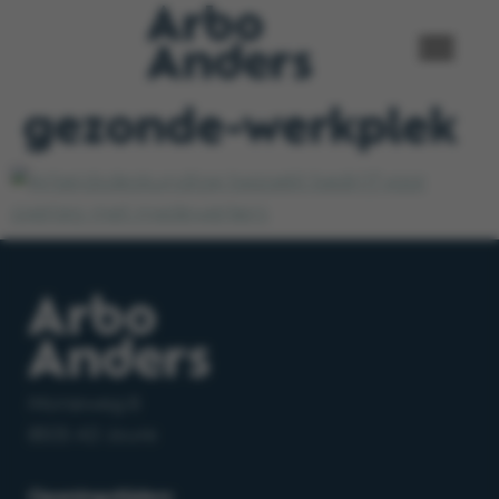
gezonde-werkplek
Morseweg 8
8503 AD Joure
Openingstijden: