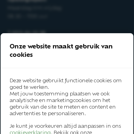
Maandag t/m vrijdag
08.30 – 17.00 uur
T
0513-64 03 98
E
info@arboanders.nl
Onze website maakt gebruik van
cookies
Aanbod
Over ons
Onze werkwijze
Deze website gebruikt functionele cookies om
goed te werken.
Trainingen
Met jouw toestemming plaatsen we ook
analytische en marketingcookies om het
Inspiratie
gebruik van de site te meten en content en
Contact
advertenties te personaliseren.
Je kunt je voorkeuren altijd aanpassen in ons
Werknemer
cookieverklaring
. Bekijk ook onze