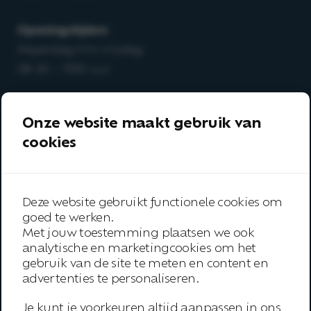
Openingstijden:
Maandag t/m vrijdag
08.30 – 17.00 uur
T
0513-64 03 98
Onze website maakt gebruik van
E
info@arboanders.nl
cookies
Aanbod
Over ons
Deze website gebruikt functionele cookies om
Onze werkwijze
goed te werken.
Met jouw toestemming plaatsen we ook
Trainingen
analytische en marketingcookies om het
gebruik van de site te meten en content en
Inspiratie
advertenties te personaliseren.
Contact
Je kunt je voorkeuren altijd aanpassen in ons