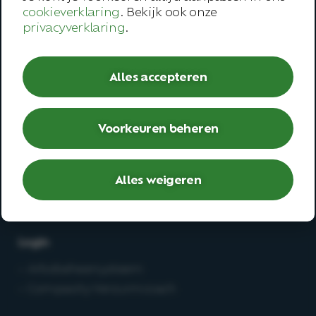
cookieverklaring
. Bekijk ook onze
Werknemer
privacyverklaring
.
– Open spreekuur
– Bedrijfsarts
Alles accepteren
– Second opinion
– Deskundigenoordeel
Voorkeuren beheren
Werken bij
Alles weigeren
– Vacatures
– Medewerkersverhalen
Login
– Arbobeheersysteem
– Compasity Verzuimcoach