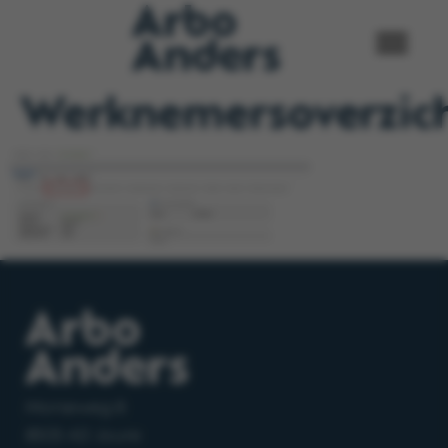
Werknemersoverzic
Morseweg 8
8503 AD Joure