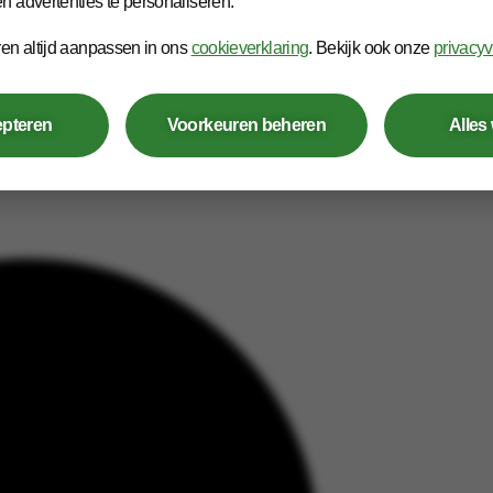
n advertenties te personaliseren.
Friesland
die verder kijkt dan alleen verzuimbegeleiding? Arb
ktische begeleiding, preventie en aandacht voor duurzame i
ren altijd aanpassen in ons
cookieverklaring
. Bekijk ook onze
privacyv
s en protocollen, maar juist vanuit persoonlijk contact met d
epteren
Voorkeuren beheren
Alles