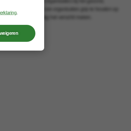
oAnders ondersteunt organisaties bij het gezond,
nzetbaarheid helpen we organisaties grip te houden op
erklaring
.
e mensen die iedere dag het verschil maken.
 weigeren