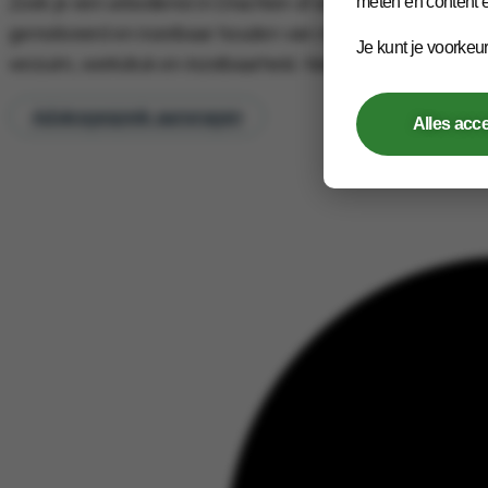
meten en content e
Zoek je een arbodienst in Drachten of een andere locatie in
gemotiveerd en inzetbaar houden van medewerkers. Met pra
Je kunt je voorkeu
verzuim, werkdruk en inzetbaarheid. Niet alleen vanuit regel
Adviesgesprek aanvragen
Alles acc