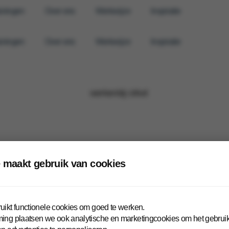
iningen
Over ons
Werkwijze
Inspiratie
iningen
Over ons
Werkwijze
Inspiratie
 maakt gebruik van cookies
(en omstreken)
uikt functionele cookies om goed te werken.
ing plaatsen we ook analytische en marketingcookies om het gebruik 