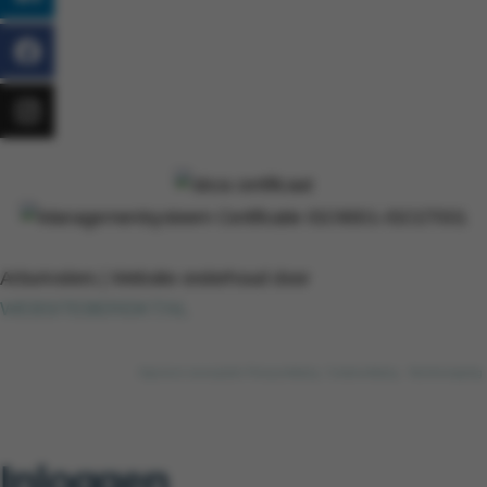
ArboAnders | Website onderhoud door
WEBSITEBEREIKT.NL
Algemene voorwaarden
Privacyverklaring
Cookieverklaring
Klachtenregeling
Inloggen