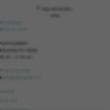
Morseweg 8
8503 AD Joure
Openingstijden:
Maandag t/m vrijdag
08.30 – 17.00 uur
T
0513-64 03 98
E
info@arboanders.nl
Aanbod
Over ons