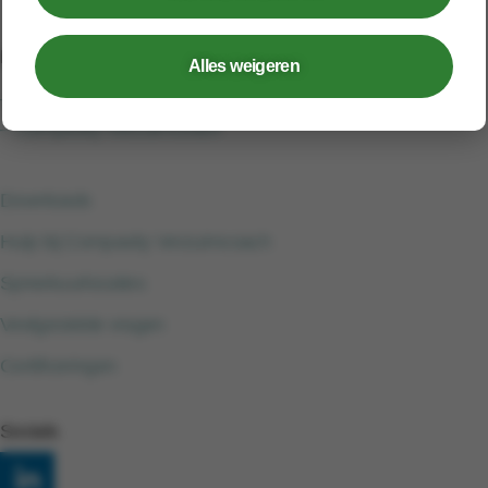
Login
Alles weigeren
– Arbobeheersysteem
– Compasity Verzuimcoach
Downloads
Hulp bij Compasity Verzuimcoach
Spreekuurlocaties
Veelgestelde vragen
Certificeringen
Socials