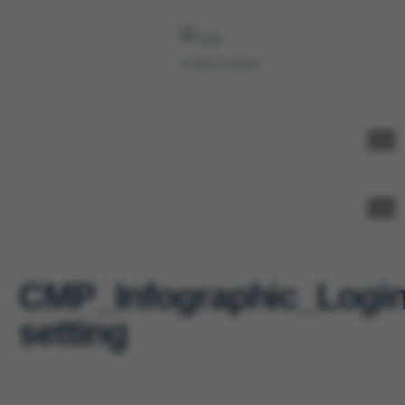
CMP_Infographic_Logi
setting