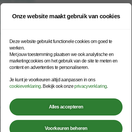
Onze werkwijze
Trainingen
Onze website maakt gebruik van cookies
Inspiratie
Contact
Deze website gebruikt functionele cookies om goed te
werken.
Werknemer
Met jouw toestemming plaatsen we ook analytische en
marketingcookies om het gebruik van de site te meten en
– Open spreekuur
content en advertenties te personaliseren.
– Bedrijfsarts
Je kunt je voorkeuren altijd aanpassen in ons
– Second opinion
cookieverklaring
. Bekijk ook onze
privacyverklaring
.
– Deskundigenoordeel
Alles accepteren
Werken bij
– Vacatures
– Medewerkersverhalen
Voorkeuren beheren