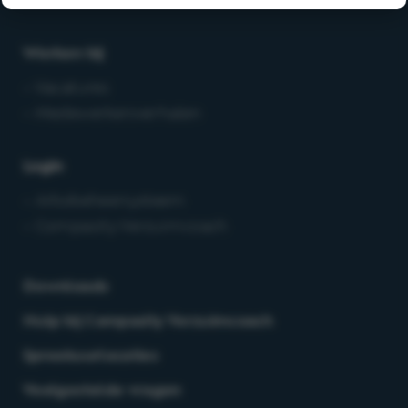
Werken bij
– Vacatures
– Medewerkersverhalen
Login
– Arbobeheersysteem
– Compasity Verzuimcoach
Downloads
Hulp bij Compasity Verzuimcoach
Spreekuurlocaties
Veelgestelde vragen