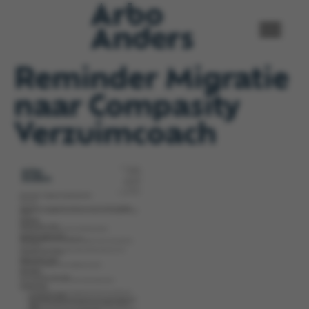
Reminder Migratie
naar Compasity
Verzuimcoach