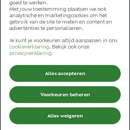
goed te werken.
E
info@arboanders.nl
Met jouw toestemming plaatsen we ook
analytische en marketingcookies om het
Aanbod
gebruik van de site te meten en content en
advertenties te personaliseren.
Over ons
Je kunt je voorkeuren altijd aanpassen in ons
Onze werkwijze
cookieverklaring
. Bekijk ook onze
privacyverklaring
.
Trainingen
Inspiratie
Alles accepteren
Contact
Werknemer
Voorkeuren beheren
– Open spreekuur
– Bedrijfsarts
Alles weigeren
– Second opinion
– Deskundigenoordeel