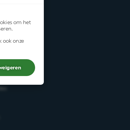
okies om het
teem
seren.
jk ook onze
 weigeren
sity
ies