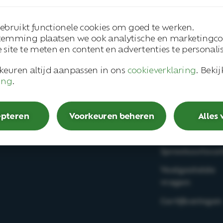
Werknemer
Login
ebruikt functionele cookies om goed te werken.
–
s
– Open spreekuur
temming plaatsen we ook analytische en marketingco
Arbobeheersys
– Bedrijfsarts
 site te meten en content en advertenties te personali
rkwijze
– Compasity
– Second opinion
en
Verzuimcoach
rkeuren altijd aanpassen in ons
cookieverklaring
. Beki
– Deskundigenoordeel
ing
.
e
Downloads
Werken bij
epteren
Voorkeuren beheren
Alles
Hulp bij Compa
– Vacatures
Verzuimcoach
– Medewerkersverhalen
Spreekuurlocat
Veelgestelde
vragen
Certificeringen