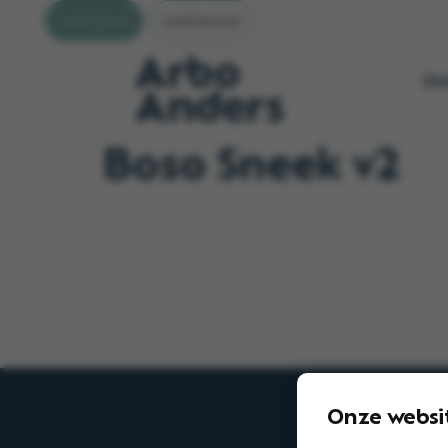
werkgever
werknemer
Di
Boso Sneek v2
Onze websi