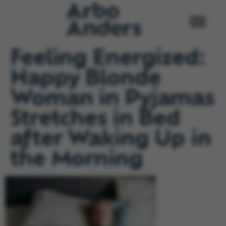
Feeling Energized:
Happy Blonde
Woman in Pyjamas
Stretches in Bed
after Waking Up in
the Morning