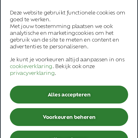
T
0513-64 03 98
Deze website gebruikt functionele cookies om
E
info@arboanders.nl
goed te werken.
Met jouw toestemming plaatsen we ook
Aanbod
analytische en marketingcookies om het
Over ons
gebruik van de site te meten en content en
advertenties te personaliseren.
Onze werkwijze
Je kunt je voorkeuren altijd aanpassen in ons
Trainingen
cookieverklaring
. Bekijk ook onze
privacyverklaring
.
Inspiratie
Contact
Alles accepteren
Werknemer
– Open spreekuur
Voorkeuren beheren
– Bedrijfsarts
– Second opinion