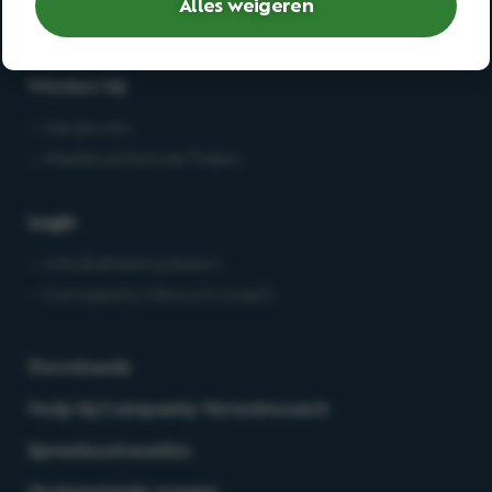
Alles weigeren
– Deskundigenoordeel
Werken bij
– Vacatures
– Medewerkersverhalen
Login
– Arbobeheersysteem
– Compasity Verzuimcoach
Downloads
Hulp bij Compasity Verzuimcoach
Spreekuurlocaties
Veelgestelde vragen