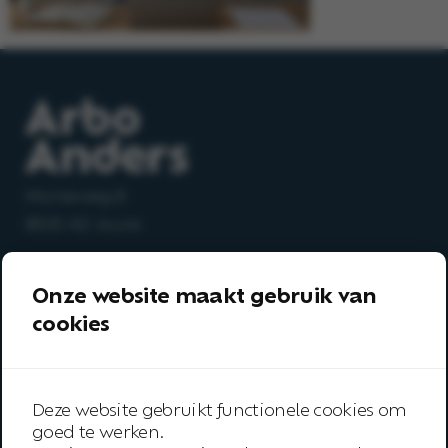
Morseweg 8
8503 AD Joure
Openingstijden:
Onze website maakt gebruik van
Maandag t/m vrijdag
cookies
08.30 – 17.00 uur
T
0513-64 03 98
Deze website gebruikt functionele cookies om
E
info@arboanders.nl
goed te werken.