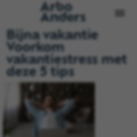
Bijna vakantie
Voorkom
vakantiestress met
deze 5 tips