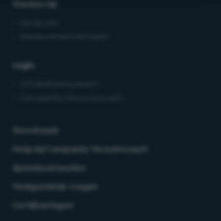
Werken bij
– Vacatures
– Medewerkersverhalen
Login
– Arbobeheersysteem
– Compasity Verzuimcoach
Downloads
Hulp bij Compasity Verzuimcoach
Spreekuurlocaties
Veelgestelde vragen
Certificeringen