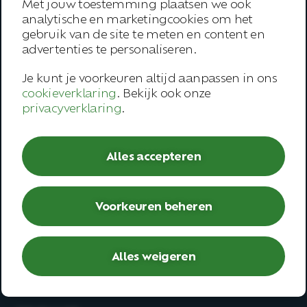
Met jouw toestemming plaatsen we ook
Aanbod
analytische en marketingcookies om het
gebruik van de site te meten en content en
Over ons
advertenties te personaliseren.
Onze werkwijze
Je kunt je voorkeuren altijd aanpassen in ons
Trainingen
cookieverklaring
. Bekijk ook onze
privacyverklaring
.
Inspiratie
Contact
Alles accepteren
Werknemer
Voorkeuren beheren
– Open spreekuur
– Bedrijfsarts
– Second opinion
Alles weigeren
– Deskundigenoordeel