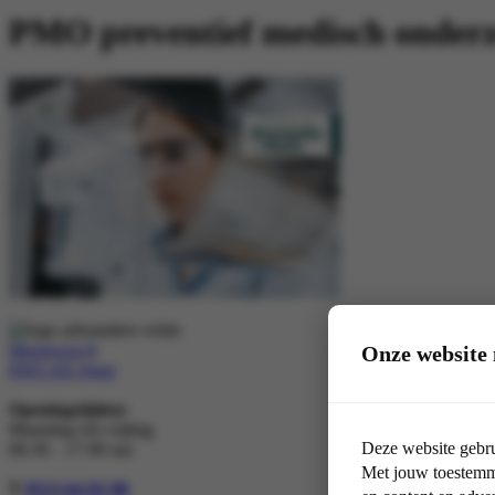
PMO preventief medisch onder
Morseweg 8
Onze website 
8503 AD Joure
Openingstijden:
Maandag t/m vrijdag
Deze website gebru
08.30 – 17.00 uur
Met jouw toestemmi
T
0513-64 03 98