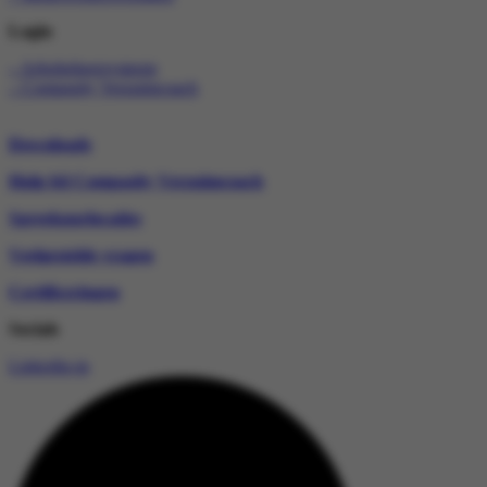
Login
– Arbobeheersysteem
– Compasity Verzuimcoach
Downloads
Hulp bij Compasity Verzuimcoach
Spreekuurlocaties
Veelgestelde vragen
Certificeringen
Socials
Linkedin-in