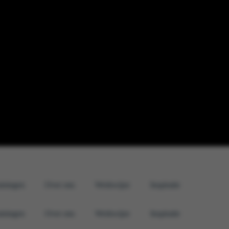
iningen
Over ons
Werkwijze
Inspiratie
iningen
Over ons
Werkwijze
Inspiratie