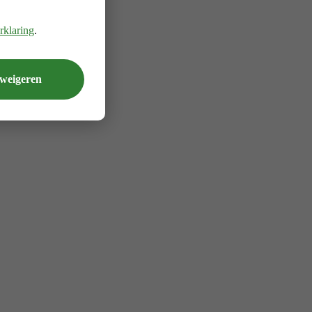
rklaring
.
 weigeren